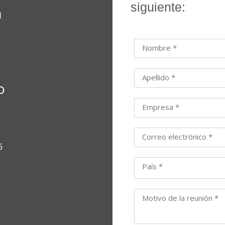
siguiente:
n
Nombre *
Apellido *
o
Empresa *
Correo electrónico *
5
País *
Motivo de la reunión *